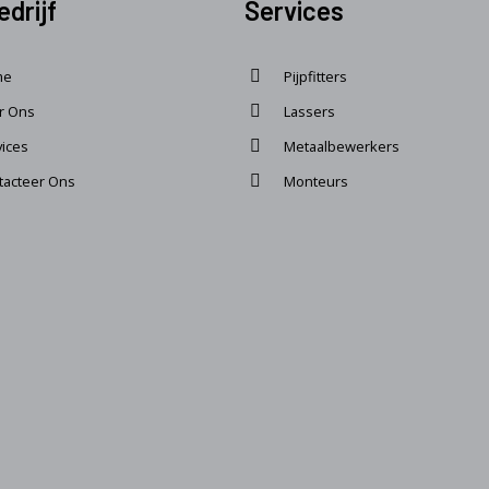
edrijf
Services
me
Pijpfitters
r Ons
Lassers
vices
Metaalbewerkers
tacteer Ons
Monteurs