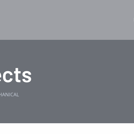
ects
HANICAL