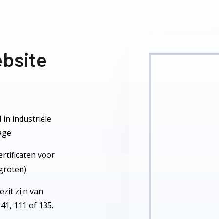
bsite
 in industriële
age
rtificaten voor
groten)
zit zijn van
41, 111 of 135.